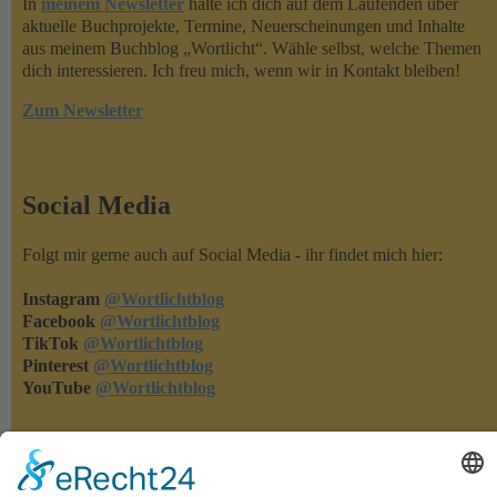
In
meinem Newsletter
halte ich dich auf dem Laufenden über
aktuelle Buchprojekte, Termine, Neuerscheinungen und Inhalte
aus meinem Buchblog „Wortlicht“. Wähle selbst, welche Themen
dich interessieren. Ich freu mich, wenn wir in Kontakt bleiben!
Zum Newsletter
Social Media
Folgt mir gerne auch auf Social Media - ihr findet mich hier:
Instagram
@Wortlichtblog
Facebook
@Wortlichtblog
TikTok
@Wortlichtblog
Pinterest
@Wortlichtblog
YouTube
@Wortlichtblog
Rezensionen