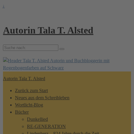
↓
Autorin Tala T. Alsted
Suche
nach:
Autorin Tala T. Alsted
Zurück zum Start
Neues aus dem Schreibleben
Wortlicht-Blog
Bücher
Dunkellied
RE-GENERATION
Lindenherz – 824 Jahre durch die Zeit