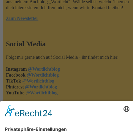
aus meinem Buchblog „Wortlicht“. Wähle selbst, welche Themen
dich interessieren. Ich freu mich, wenn wir in Kontakt bleiben!
Zum Newsletter
Social Media
Folgt mir gerne auch auf Social Media - ihr findet mich hier:
Instagram
@Wortlichtblog
Facebook
@Wortlichtblog
TikTok
@Wortlichtblog
Pinterest
@Wortlichtblog
YouTube
@Wortlichtblog
Rezensionen
Rezensionen machen meine Bücher bekannter - und ich merke,