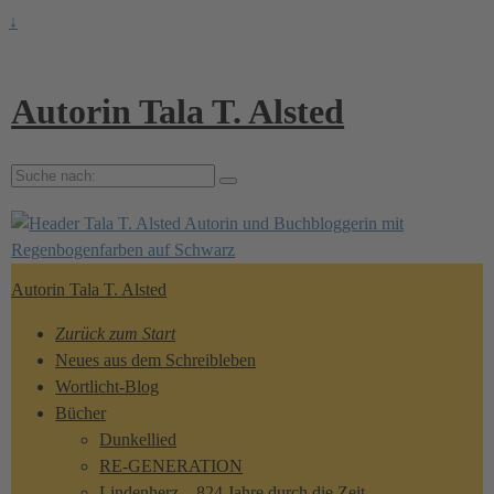
↓
Autorin Tala T. Alsted
Suche
nach:
Autorin Tala T. Alsted
Zurück zum Start
Neues aus dem Schreibleben
Wortlicht-Blog
Bücher
Dunkellied
RE-GENERATION
Lindenherz – 824 Jahre durch die Zeit