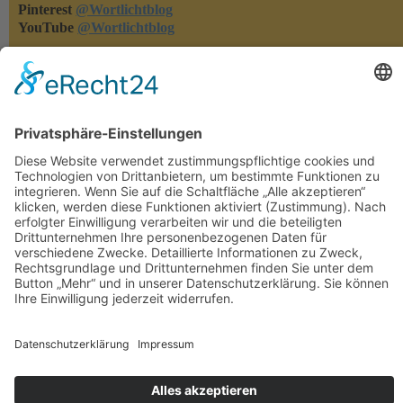
Pinterest
@Wortlichtblog
YouTube
@Wortlichtblog
Rezensionen
Rezensionen machen meine Bücher bekannter - und ich merke,
was euch gefällt und was nicht. Habt ihr eins meiner Bücher
gelesen, dann freue ich mich über eure Rezension auf den
einschlägigen Lese-Portalen oder in den Online-Buchshops.
Herzlichen Dank!!!
Rechtliches
Datenschutzerklärung
Impressum