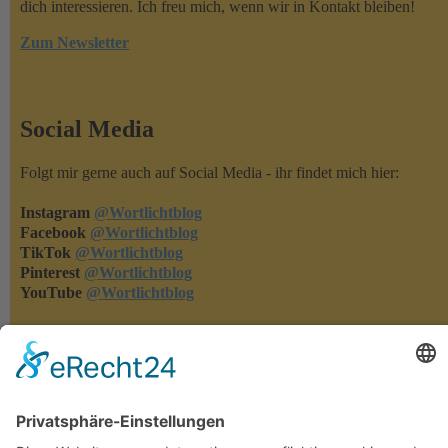
dich interessieren. Ich freu mich, wenn wir in Kontakt bleiben!
Zum Newsletter
Social Media
Folgt mir gerne auch auf Social Media - ihr findet mich hier:
Instagram
@Wortlichtblog
Facebook
@Wortlichtblog
TikTok
@Wortlichtblog
Pinterest
@Wortlichtblog
YouTube
@Wortlichtblog
Rezensionen
Rezensionen machen meine Bücher bekannter - und ich merke,
was euch gefällt und was nicht. Habt ihr eins meiner Bücher