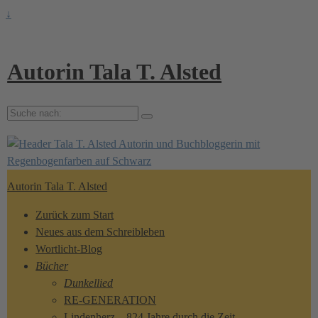
↓
Autorin Tala T. Alsted
Suche
nach:
Autorin Tala T. Alsted
Zurück zum Start
Neues aus dem Schreibleben
Wortlicht-Blog
Bücher
Dunkellied
RE-GENERATION
Lindenherz – 824 Jahre durch die Zeit