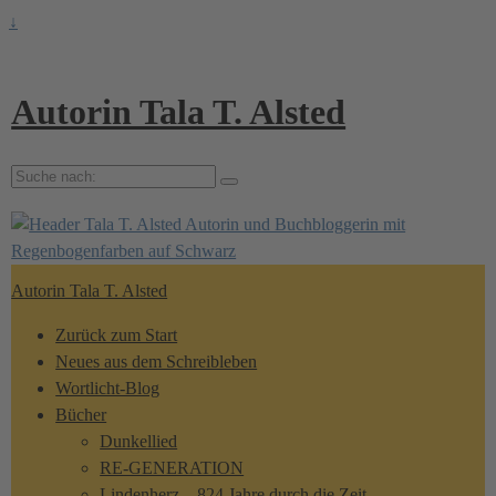
↓
Autorin Tala T. Alsted
Suche
nach:
Autorin Tala T. Alsted
Zurück zum Start
Neues aus dem Schreibleben
Wortlicht-Blog
Bücher
Dunkellied
RE-GENERATION
Lindenherz – 824 Jahre durch die Zeit