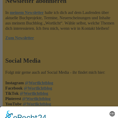
Newsletter abonnieren
In
meinem Newsletter
halte ich dich auf dem Laufenden über
aktuelle Buchprojekte, Termine, Neuerscheinungen und Inhalte
aus meinem Buchblog „Wortlicht“. Wähle selbst, welche Themen
dich interessieren. Ich freu mich, wenn wir in Kontakt bleiben!
Zum Newsletter
Social Media
Folgt mir gerne auch auf Social Media - ihr findet mich hier:
Instagram
@Wortlichtblog
Facebook
@Wortlichtblog
TikTok
@Wortlichtblog
Pinterest
@Wortlichtblog
YouTube
@Wortlichtblog