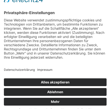
Rezensionen
Rezensionen machen meine Bücher bekannter - und ich merke,
was euch gefällt und was nicht. Habt ihr eins meiner Bücher
gelesen, dann freue ich mich über eure Rezension auf den
einschlägigen Lese-Portalen oder in den Online-Buchshops.
Herzlichen Dank!!!
Rechtliches
Datenschutzerklärung
Impressum
©2026 -
Autorin Tala T. Alsted
Datenschutzerklärung
↑