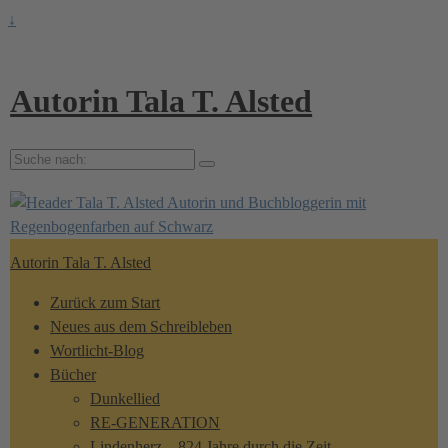
↓
Autorin Tala T. Alsted
Suche
nach:
Autorin Tala T. Alsted
Zurück zum Start
Neues aus dem Schreibleben
Wortlicht-Blog
Bücher
Dunkellied
RE-GENERATION
Lindenherz – 824 Jahre durch die Zeit