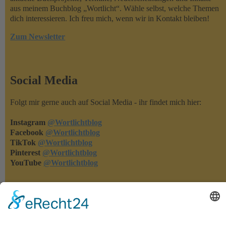
aus meinem Buchblog „Wortlicht“. Wähle selbst, welche Themen
dich interessieren. Ich freu mich, wenn wir in Kontakt bleiben!
Zum Newsletter
Social Media
Folgt mir gerne auch auf Social Media - ihr findet mich hier:
Instagram
@Wortlichtblog
Facebook
@Wortlichtblog
TikTok
@Wortlichtblog
Pinterest
@Wortlichtblog
YouTube
@Wortlichtblog
Rezensionen