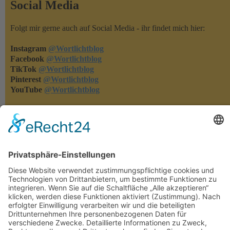
Social Media
Folgt mir gerne auch auf Social Media - ihr findet mich hier:
Instagram
@Wortlichtblog
Facebook
@Wortlichtblog
TikTok
@Wortlichtblog
Pinterest
@Wortlichtblog
YouTube
@Wortlichtblog
Rezensionen
Rezensionen machen meine Bücher bekannter - und ich merke,
was euch gefällt und was nicht. Habt ihr eins meiner Bücher
gelesen, dann freue ich mich über eure Rezension auf den
einschlägigen Lese-Portalen oder in den Online-Buchshops.
Herzlichen Dank!!!