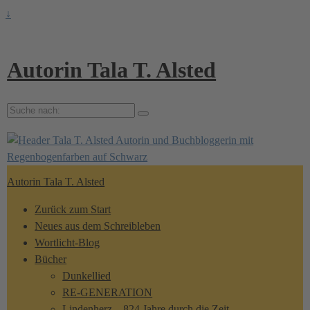
↓
Autorin Tala T. Alsted
Suche
nach:
Autorin Tala T. Alsted
Zurück zum Start
Neues aus dem Schreibleben
Wortlicht-Blog
Bücher
Dunkellied
RE-GENERATION
Lindenherz – 824 Jahre durch die Zeit