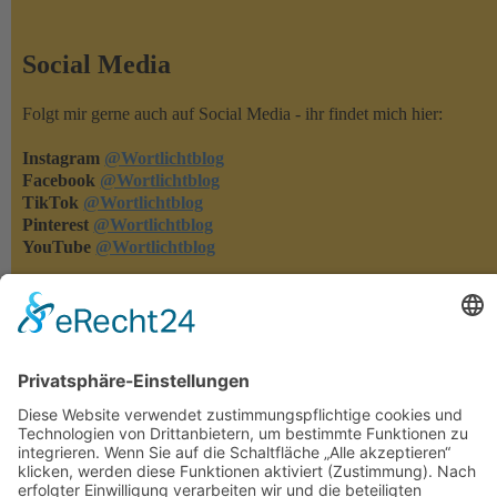
Social Media
Folgt mir gerne auch auf Social Media - ihr findet mich hier:
Instagram
@Wortlichtblog
Facebook
@Wortlichtblog
TikTok
@Wortlichtblog
Pinterest
@Wortlichtblog
YouTube
@Wortlichtblog
Rezensionen
Rezensionen machen meine Bücher bekannter - und ich merke,
was euch gefällt und was nicht. Habt ihr eins meiner Bücher
gelesen, dann freue ich mich über eure Rezension auf den
einschlägigen Lese-Portalen oder in den Online-Buchshops.
Herzlichen Dank!!!