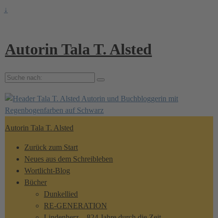
↓
Autorin Tala T. Alsted
Suche
nach:
Autorin Tala T. Alsted
Zurück zum Start
Neues aus dem Schreibleben
Wortlicht-Blog
Bücher
Dunkellied
RE-GENERATION
Lindenherz – 824 Jahre durch die Zeit