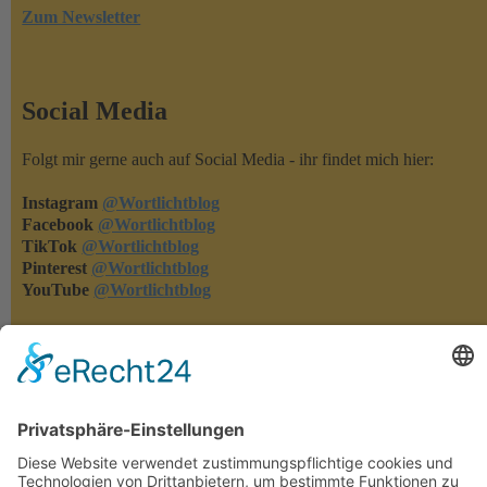
Zum Newsletter
Social Media
Folgt mir gerne auch auf Social Media - ihr findet mich hier:
Instagram
@Wortlichtblog
Facebook
@Wortlichtblog
TikTok
@Wortlichtblog
Pinterest
@Wortlichtblog
YouTube
@Wortlichtblog
Rezensionen
Rezensionen machen meine Bücher bekannter - und ich merke,
was euch gefällt und was nicht. Habt ihr eins meiner Bücher
gelesen, dann freue ich mich über eure Rezension auf den