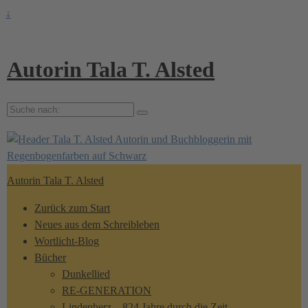
↓
Autorin Tala T. Alsted
Suche
nach:
Autorin Tala T. Alsted
Zurück zum Start
Neues aus dem Schreibleben
Wortlicht-Blog
Bücher
Dunkellied
RE-GENERATION
Lindenherz – 824 Jahre durch die Zeit