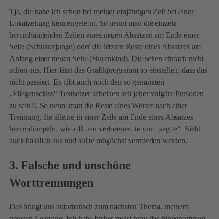
Tja, die habe ich schon bei meiner einjährigen Zeit bei einer
Lokalzeitung kennengelernt. So nennt man die einzeln
herumhängenden Zeilen eines neuen Absatzen am Ende einer
Seite (Schusterjunge) oder die letzten Reste eines Absatzes am
Anfang einer neuen Seite (Hurenkind). Die sehen einfach nicht
schön aus. Hier lässt das Grafikprogramm so einstellen, dass das
nicht passiert. Es gibt auch noch den so genannten
„Fliegenschiss“ Textsetzer scheinen seit jeher vulgäre Personen
zu sein!]. So nennt man die Reste eines Wortes nach einer
Trennung, die alleine in einer Zeile am Ende eines Absatzes
herumdümpeln, wie z.B. ein verlorenes -te von „sag-te“. Sieht
auch hässlich aus und sollte möglichst vermieden werden.
3. Falsche und unschöne
Worttrennungen
Das bringt uns automatisch zum nächsten Thema, meinem
neusten Learning. Ich habe bisher meist brav das hingenommen,