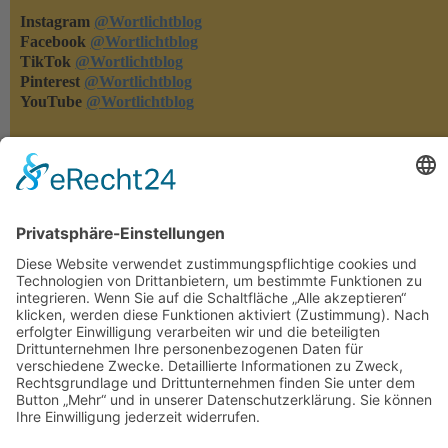
Instagram
@Wortlichtblog
Facebook
@Wortlichtblog
TikTok
@Wortlichtblog
Pinterest
@Wortlichtblog
YouTube
@Wortlichtblog
Rezensionen
Rezensionen machen meine Bücher bekannter - und ich merke,
was euch gefällt und was nicht. Habt ihr eins meiner Bücher
gelesen, dann freue ich mich über eure Rezension auf den
einschlägigen Lese-Portalen oder in den Online-Buchshops.
Herzlichen Dank!!!
Rechtliches
Datenschutzerklärung