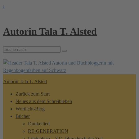
↓
Autorin Tala T. Alsted
Suche
nach:
Autorin Tala T. Alsted
Zurück zum Start
Neues aus dem Schreibleben
Wortlicht-Blog
Bücher
Dunkellied
RE-GENERATION
Lindenherz – 824 Jahre durch die Zeit