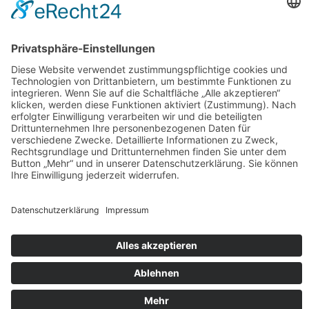
Rezensionen
Rezensionen machen meine Bücher bekannter - und ich merke,
was euch gefällt und was nicht. Habt ihr eins meiner Bücher
gelesen, dann freue ich mich über eure Rezension auf den
einschlägigen Lese-Portalen oder in den Online-Buchshops.
Herzlichen Dank!!!
Rechtliches
Datenschutzerklärung
Impressum
©2026 -
Autorin Tala T. Alsted
Datenschutzerklärung
↑