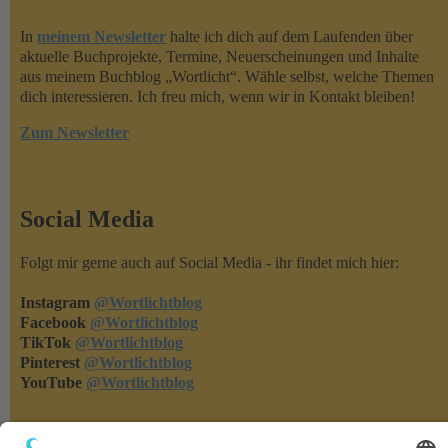
In
meinem Newsletter
halte ich dich auf dem Laufenden über
aktuelle Buchprojekte, Termine, Neuerscheinungen und Inhalte
aus meinem Buchblog „Wortlicht“. Wähle selbst, welche Themen
dich interessieren. Ich freu mich, wenn wir in Kontakt bleiben!
Zum Newsletter
Social Media
Folgt mir gerne auch auf Social Media - ihr findet mich hier:
Instagram
@Wortlichtblog
Facebook
@Wortlichtblog
TikTok
@Wortlichtblog
Pinterest
@Wortlichtblog
YouTube
@Wortlichtblog