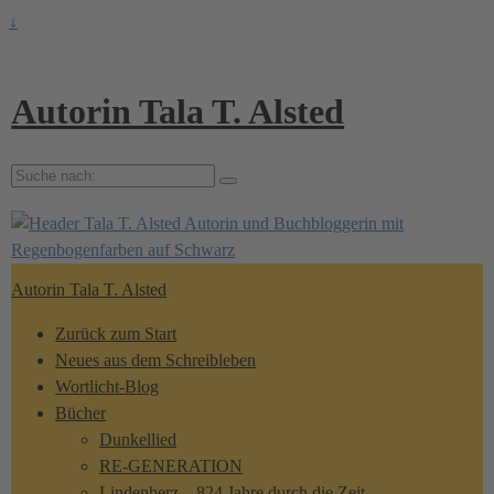
↓
Autorin Tala T. Alsted
Suche
nach:
Autorin Tala T. Alsted
Zurück zum Start
Neues aus dem Schreibleben
Wortlicht-Blog
Bücher
Dunkellied
RE-GENERATION
Lindenherz – 824 Jahre durch die Zeit