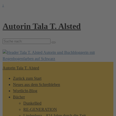
↓
Autorin Tala T. Alsted
Suche
nach:
Autorin Tala T. Alsted
Zurück zum Start
Neues aus dem Schreibleben
Wortlicht-Blog
Bücher
Dunkellied
RE-GENERATION
Lindenherz – 824 Jahre durch die Zeit