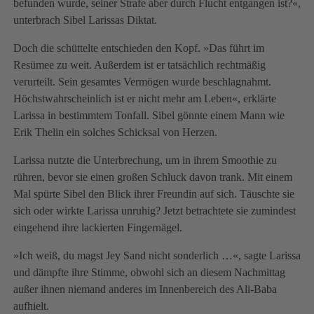
befunden wurde, seiner Strafe aber durch Flucht entgangen ist?«,
unterbrach Sibel Larissas Diktat.
Doch die schüttelte entschieden den Kopf. »Das führt im
Resümee zu weit. Außerdem ist er tatsächlich rechtmäßig
verurteilt. Sein gesamtes Vermögen wurde beschlagnahmt.
Höchstwahrscheinlich ist er nicht mehr am Leben«, erklärte
Larissa in bestimmtem Tonfall. Sibel gönnte einem Mann wie
Erik Thelin ein solches Schicksal von Herzen.
Larissa nutzte die Unterbrechung, um in ihrem Smoothie zu
rühren, bevor sie einen großen Schluck davon trank. Mit einem
Mal spürte Sibel den Blick ihrer Freundin auf sich. Täuschte sie
sich oder wirkte Larissa unruhig? Jetzt betrachtete sie zumindest
eingehend ihre lackierten Fingernägel.
»Ich weiß, du magst Jey Sand nicht sonderlich …«, sagte Larissa
und dämpfte ihre Stimme, obwohl sich an diesem Nachmittag
außer ihnen niemand anderes im Innenbereich des Ali-Baba
aufhielt.