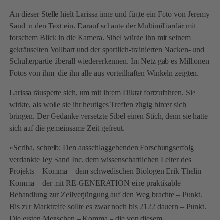
An dieser Stelle hielt Larissa inne und fügte ein Foto von Jeremy
Sand in den Text ein. Darauf schaute der Multimilliardär mit
forschem Blick in die Kamera. Sibel würde ihn mit seinem
gekräuselten Vollbart und der sportlich-trainierten Nacken- und
Schulterpartie überall wiedererkennen. Im Netz gab es Millionen
Fotos von ihm, die ihn alle aus vorteilhaften Winkeln zeigten.
Larissa räusperte sich, um mit ihrem Diktat fortzufahren. Sie
wirkte, als wolle sie ihr heutiges Treffen zügig hinter sich
bringen. Der Gedanke versetzte Sibel einen Stich, denn sie hatte
sich auf die gemeinsame Zeit gefreut.
»Scriba, schreib: Den ausschlaggebenden Forschungserfolg
verdankte Jey Sand Inc. dem wissenschaftlichen Leiter des
Projekts – Komma – dem schwedischen Biologen Erik Thelin –
Komma – der mit RE-GENERATION eine praktikable
Behandlung zur Zellverjüngung auf den Weg brachte – Punkt.
Bis zur Marktreife sollte es zwar noch bis 2122 dauern – Punkt.
Die ersten Menschen – Komma – die von diesem