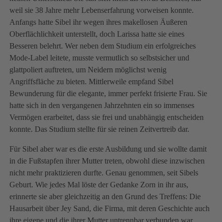
weil sie 38 Jahre mehr Lebenserfahrung vorweisen konnte.
Anfangs hatte Sibel ihr wegen ihres makellosen Äußeren
Oberflächlichkeit unterstellt, doch Larissa hatte sie eines
Besseren belehrt. Wer neben dem Studium ein erfolgreiches
Mode-Label leitete, musste vermutlich so selbstsicher und
glattpoliert auftreten, um Neidern möglichst wenig
Angriffsfläche zu bieten. Mittlerweile empfand Sibel
Bewunderung für die elegante, immer perfekt frisierte Frau. Sie
hatte sich in den vergangenen Jahrzehnten ein so immenses
Vermögen erarbeitet, dass sie frei und unabhängig entscheiden
konnte. Das Studium stellte für sie reinen Zeitvertreib dar.
Für Sibel aber war es die erste Ausbildung und sie wollte damit
in die Fußstapfen ihrer Mutter treten, obwohl diese inzwischen
nicht mehr praktizieren durfte. Genau genommen, seit Sibels
Geburt. Wie jedes Mal löste der Gedanke Zorn in ihr aus,
erinnerte sie aber gleichzeitig an den Grund des Treffens: Die
Hausarbeit über Jey Sand, die Firma, mit deren Geschichte auch
ihre eigene und die ihrer Mutter untrennbar verbunden war.