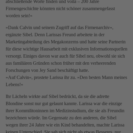
abschließende Worte finden und voilà – 200 Jahre
Firmengeschichte könnten nicht schöner zusammengefasst
worden sein!«
»Dank Calvin und seinem Zugriff auf das Firmenarchiv«,
ergänzte Sibel. Denn Larissas Freund arbeitete in der
Marketingabteilung des Megakonzerns und hatte seine Partnerin
für diese wichtige Hausarbeit mit exklusiven Informationsquellen
versorgt. Einiges davon war auch für Sibel neu, obwohl sie sich
aus familiären Gründen schon früher mit den verheerenden
Forschungen von Jey Sand beschäftigt hatte.
»Auf Calvin«, prostete Larissa ihr zu. »Den besten Mann meines
Lebens!«
Ihr Lächeln wirkte auf Sibel bedrückt, da sie die adrette
Blondine sonst nur gut gelaunt kannte. Larissa war die einzige
ihrer Kommilitoninnen im Medizinstudium, die sie als Freundin
bezeichnen würde. Im Gegensatz zu den anderen, die Sibel
wegen ihrer 24 Jahre wie ein Kind behandelten, machte Larissa
keinen Unterschied. Sie sah sich nicht als etwas Besseres, nur