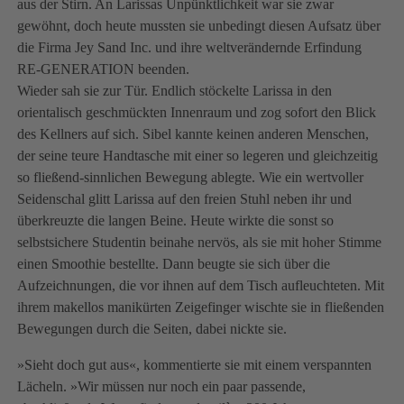
aus der Stirn. An Larissas Unpünktlichkeit war sie zwar
gewöhnt, doch heute mussten sie unbedingt diesen Aufsatz über
die Firma Jey Sand Inc. und ihre weltverändernde Erfindung
RE-GENERATION beenden.
Wieder sah sie zur Tür. Endlich stöckelte Larissa in den
orientalisch geschmückten Innenraum und zog sofort den Blick
des Kellners auf sich. Sibel kannte keinen anderen Menschen,
der seine teure Handtasche mit einer so legeren und gleichzeitig
so fließend-sinnlichen Bewegung ablegte. Wie ein wertvoller
Seidenschal glitt Larissa auf den freien Stuhl neben ihr und
überkreuzte die langen Beine. Heute wirkte die sonst so
selbstsichere Studentin beinahe nervös, als sie mit hoher Stimme
einen Smoothie bestellte. Dann beugte sie sich über die
Aufzeichnungen, die vor ihnen auf dem Tisch aufleuchteten. Mit
ihrem makellos manikürten Zeigefinger wischte sie in fließenden
Bewegungen durch die Seiten, dabei nickte sie.
»Sieht doch gut aus«, kommentierte sie mit einem verspannten
Lächeln. »Wir müssen nur noch ein paar passende,