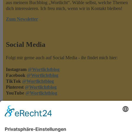
aus meinem Buchblog „Wortlicht“. Wähle selbst, welche Themen
dich interessieren. Ich freu mich, wenn wir in Kontakt bleiben!
Zum Newsletter
Social Media
Folgt mir gerne auch auf Social Media - ihr findet mich hier:
Instagram
@Wortlichtblog
Facebook
@Wortlichtblog
TikTok
@Wortlichtblog
Pinterest
@Wortlichtblog
YouTube
@Wortlichtblog
Rezensionen
Rezensionen machen meine Bücher bekannter - und ich merke,