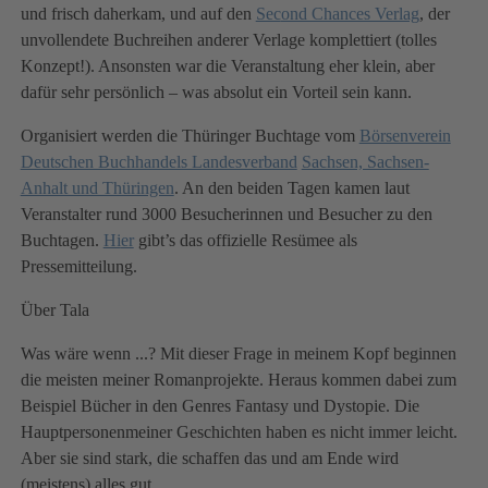
und frisch daherkam, und auf den
Sec
ond Chances Verlag
, der
unvollendete Buchreihen anderer Verlage komplettiert (tolles
Konzept!). Ansonsten war die Veranstaltung eher klein, aber
dafür sehr persönlich – was absolut ein Vorteil sein kann.
Organisiert werden die Thüringer Buchtage vom
Börsenverein
Deutschen Buchhandels Landesverband
Sachsen, Sachsen-
Anhalt und Thüringen
. An den beiden Tagen kamen laut
Veranstalter rund 3000 Besucherinnen und Besucher zu den
Buchtagen.
Hi
er
gibt’s das offizielle Resümee als
Pressemitteilung.
Über Tala
Was wäre wenn ...? Mit dieser Frage in meinem Kopf beginnen
die meisten meiner Romanprojekte. Heraus kommen dabei zum
Beispiel Bücher in den Genres Fantasy und Dystopie. Die
Hauptpersonenmeiner Geschichten haben es nicht immer leicht.
Aber sie sind stark, die schaffen das und am Ende wird
(meistens) alles gut.