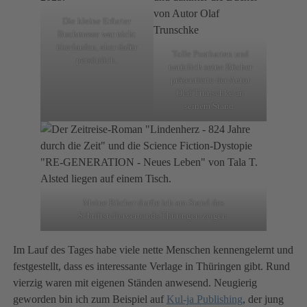
Die kleine Erfurter
Buchmesse war nicht
überlaufen, aber dafür
Tolle Postkarten und
persönlich.
natürlich seine Bücher
präsentierte der Autor
Olaf Trunschke an
seinem Stand.
Meine Bücher durfte ich am Stand des
Schriftstellerverbands Thüringen zeigen.
Im Lauf des Tages habe viele nette Menschen kennengelernt und
festgestellt, dass es interessante Verlage in Thüringen gibt. Rund
vierzig waren mit eigenen Ständen anwesend. Neugierig
geworden bin ich zum Beispiel auf
K
ul-ja Publishing
, der jung