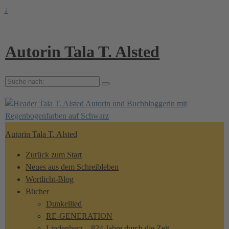
↓
Autorin Tala T. Alsted
Suche
nach:
Autorin Tala T. Alsted
Zurück zum Start
Neues aus dem Schreibleben
Wortlicht-Blog
Bücher
Dunkellied
RE-GENERATION
Lindenherz – 824 Jahre durch die Zeit