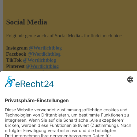
Social Media
Folgt mir gerne auch auf Social Media - ihr findet mich hier:
Instagram
@Wortlichtblog
Facebook
@Wortlichtblog
TikTok
@Wortlichtblog
Pinterest
@Wortlichtblog
YouTube
@Wortlichtblog
Rezensionen
Rezensionen machen meine Bücher bekannter - und ich merke,
was euch gefällt und was nicht. Habt ihr eins meiner Bücher
gelesen, dann freue ich mich über eure Rezension auf den
einschlägigen Lese-Portalen oder in den Online-Buchshops.
Herzlichen Dank!!!