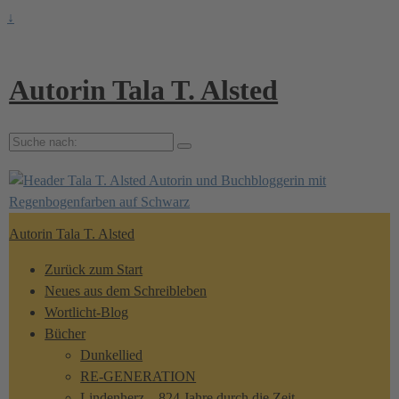
↓
Autorin Tala T. Alsted
Suche
nach:
Autorin Tala T. Alsted
Zurück zum Start
Neues aus dem Schreibleben
Wortlicht-Blog
Bücher
Dunkellied
RE-GENERATION
Lindenherz – 824 Jahre durch die Zeit