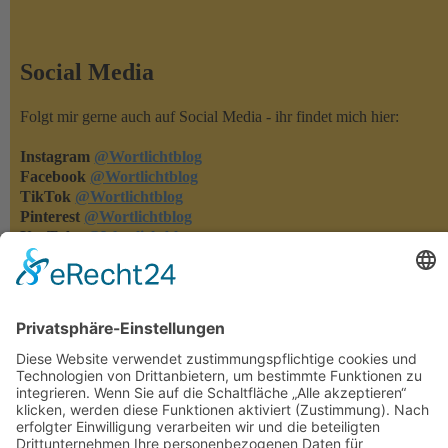
Social Media
Folgt mir gerne auch auf Social Media - ihr findet mich hier:
Instagram
@Wortlichtblog
Facebook
@Wortlichtblog
TikTok
@Wortlichtblog
Pinterest
@Wortlichtblog
YouTube
@Wortlichtblog
Rezensionen
Rezensionen machen meine Bücher bekannter - und ich merke,
was euch gefällt und was nicht. Habt ihr eins meiner Bücher
gelesen, dann freue ich mich über eure Rezension auf den
einschlägigen Lese-Portalen oder in den Online-Buchshops.
Herzlichen Dank!!!