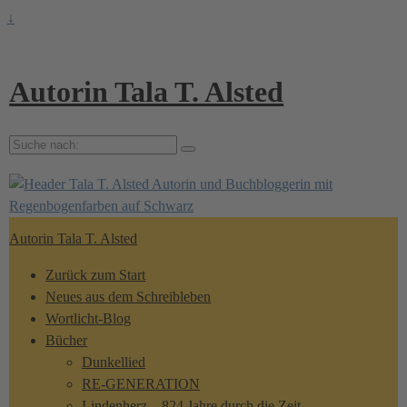
↓
Autorin Tala T. Alsted
Suche
nach:
Autorin Tala T. Alsted
Zurück zum Start
Neues aus dem Schreibleben
Wortlicht-Blog
Bücher
Dunkellied
RE-GENERATION
Lindenherz – 824 Jahre durch die Zeit