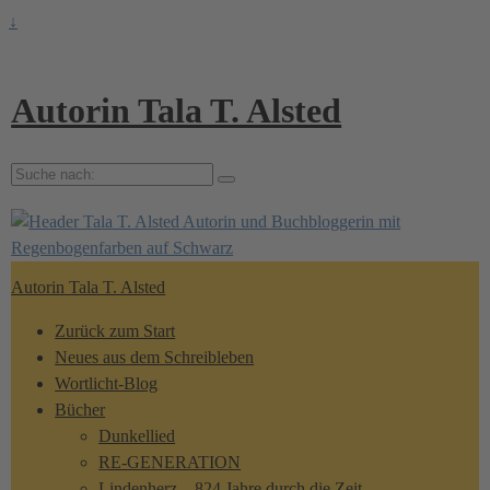
↓
Autorin Tala T. Alsted
Suche
nach:
Autorin Tala T. Alsted
Zurück zum Start
Neues aus dem Schreibleben
Wortlicht-Blog
Bücher
Dunkellied
RE-GENERATION
Lindenherz – 824 Jahre durch die Zeit