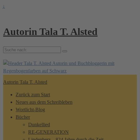
↓
Autorin Tala T. Alsted
Suche
nach:
Autorin Tala T. Alsted
Zurück zum Start
Neues aus dem Schreibleben
Wortlicht-Blog
Bücher
Dunkellied
RE-GENERATION
Lindenherz – 824 Jahre durch die Zeit