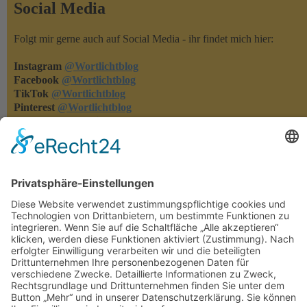
Social Media
Folgt mir gerne auch auf Social Media - ihr findet mich hier:
Instagram
@Wortlichtblog
Facebook
@Wortlichtblog
TikTok
@Wortlichtblog
Pinterest
@Wortlichtblog
YouTube
@Wortlichtblog
Rezensionen
Rezensionen machen meine Bücher bekannter - und ich merke,
was euch gefällt und was nicht. Habt ihr eins meiner Bücher
gelesen, dann freue ich mich über eure Rezension auf den
einschlägigen Lese-Portalen oder in den Online-Buchshops.
Herzlichen Dank!!!